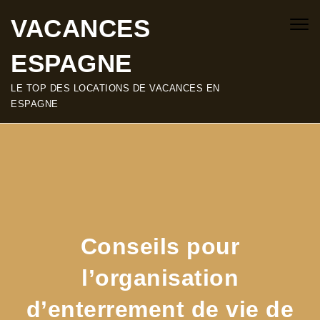
SKIP TO CONTENT
VACANCES
Togg
navig
ESPAGNE
LE TOP DES LOCATIONS DE VACANCES EN
ESPAGNE
Conseils pour
l’organisation
d’enterrement de vie de